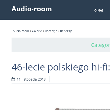
Audio-room
O NAS
Audio-room
»
Galerie
»
Recenzje
»
Refleksje
Categor
46-lecie polskiego hi
11 listopada 2018