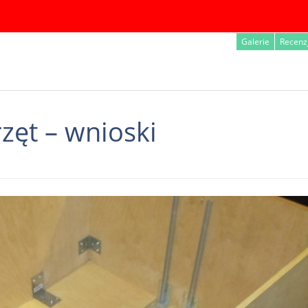
Galerie
Recenz
zęt – wnioski