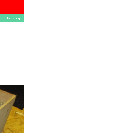
je
Refleksje