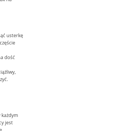
ąć usterkę
częście
ma dość
iążliwy,
zyć.
w każdym
y jest
e