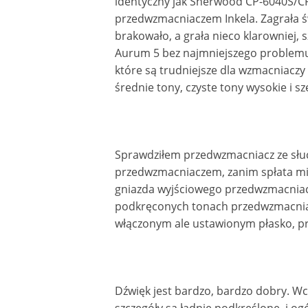
identyczny jak Sherwood CP-6040S/
przedwzmacniaczem Inkela. Zagrała świ
brakowało, a grała nieco klarowniej, 
Aurum 5 bez najmniejszego problemu
które są trudniejsze dla wzmacniaczy
średnie tony, czyste tony wysokie i s
Sprawdziłem przedwzmacniacz ze słu
przedwzmacniaczem, zanim spłata mi 
gniazda wyjściowego przedwzmacniacz
podkręconych tonach przedwzmacniac
włączonym ale ustawionym płasko, p
Dźwięk jest bardzo, bardzo dobry. Wc