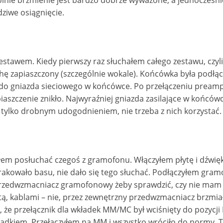
gólnie brzmienie jest bardzo dobrze wyważone, a jednocześni
ziwe osiągnięcie.
tawem. Kiedy pierwszy raz słuchałem całego zestawu, czyl
chę zapiaszczony (szczególnie wokale). Końcówka była podłą
z do gniazda sieciowego w końcówce. Po przełączeniu pream
piaszczenie znikło. Najwyraźniej gniazda zasilające w końców
 tylko drobnym udogodnieniem, nie trzeba z nich korzystać.
łem posłuchać czegoś z gramofonu. Włączyłem płytę i dźwięk
 brakowało basu, nie dało się tego słuchać. Podłączyłem gra
przedwzmacniacz gramofonowy żeby sprawdzić, czy nie mam 
, kablami – nie, przez zewnętrzny przedwzmacniacz brzmia
 że przełącznik dla wkładek MM/MC był wciśnięty do pozycji
adkiem. Przełączyłem na MM i wszystko wróciło do normy. 