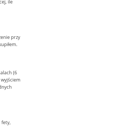
j, ile
enie przy
kupiłem.
alach (6
 wyjściem
adnych
fety,