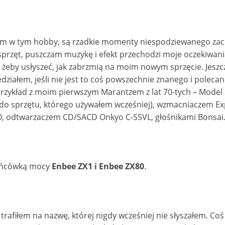
ham w tym hobby, są rzadkie momenty niespodziewanego za
rzęt, puszczam muzykę i efekt przechodzi moje oczekiwani
 żeby usłyszeć, jak zabrzmią na moim nowym sprzęcie. Jeszcz
edziałem, jeśli nie jest to coś powszechnie znanego i poleca
 przykład z moim pierwszym Marantzem z lat 70-tych – Model
 do sprzętu, którego używałem wcześniej), wzmacniaczem E
, odtwarzaczem CD/SACD Onkyo C-S5VL, głośnikami Bonsai
końcówką mocy
Enbee ZX1 i Enbee ZX80
.
trafiłem na nazwę, której nigdy wcześniej nie słyszałem. Coś