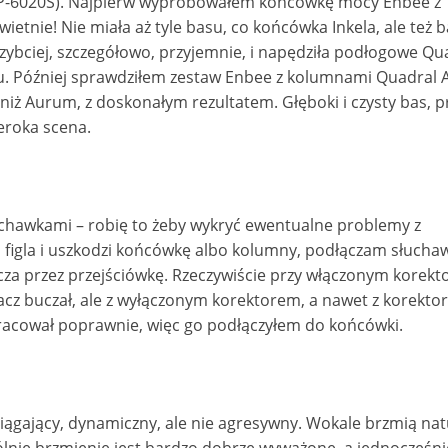
CP-6020S). Najpierw wypróbowałem końcówkę mocy Enbee z
etnie! Nie miała aż tyle basu, co końcówka Inkela, ale też b
szybciej, szczegółowo, przyjemnie, i napędziła podłogowe Qu
. Później sprawdziłem zestaw Enbee z kolumnami Quadral
 niż Aurum, z doskonałym rezultatem. Głęboki i czysty bas, 
zeroka scena.
chawkami – robię to żeby wykryć ewentualne problemy z
figla i uszkodzi końcówkę albo kolumny, podłączam słucha
a przez przejściówkę. Rzeczywiście przy włączonym korekto
z buczał, ale z wyłączonym korektorem, a nawet z korekto
racował poprawnie, więc go podłączyłem do końcówki.
iągający, dynamiczny, ale nie agresywny. Wokale brzmią nat