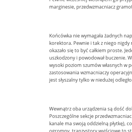
marginesie, przedwzmacniacz gramo
Końcówka nie wymagała żadnych napra
korektora. Pewnie i tak z niego nigdy
okazało się to być całkiem proste. J
uszkodzony i powodował buczenie. Wym
wysoki poziom szumów własnych w po
zastosowania wzmacniaczy operacyjnyc
jest słyszalny tylko w niedużej odleg
Wewnątrz oba urządzenia są dość dob
Poszczególne sekcje przedwzmacniacz
kanale ma swoją oddzielną płytkę), co
ogromny, tranzystory wyjściowe to s