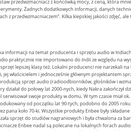
zestaw przedwzmacniacz z końcówką mocy, z ceną, która mnie
perymenty. Żadnych dodatkowych informacji, danych techni
h z przedwzmacniaczem”. Kilka kiepskiej jakości zdjęć, ale 
lka informacji na temat producenta i sprzętu audio w Indiac
audio praktycznie nie importowano do Indii ze względu na wys
 sprzęt lepszej klasy też. Lokalni producenci nie narzekali na
i, jej właścicielem i jednocześnie głównym projektantem spr
 produkcją sprzęt audio (radioodbiorników, głośników i wzma
ry działał do połowy lat 2000-nych, kiedy Nakra zakończył dz
al serwisował swoje produkty w domu. W tym czasie miał ok. 
rodukowany od początku lat 90-tych, podobno do 2005 roku. 
ez pana koło 70-ki. Wszystkie produkty Enbee były składane 
czała sprzęt do studiów nagraniowych i była chwalona za ba
niacze Enbee nadal są polecane na lokalnych forach audio,