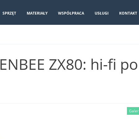
SPRZĘT
MATERIAŁY
WSPÓŁPRACA
USŁUGI
KONTAKT
ENBEE ZX80: hi-fi po
Galer