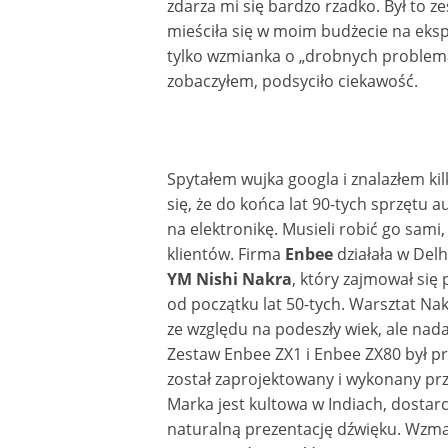
zdarza mi się bardzo rzadko. Był to 
mieściła się w moim budżecie na eks
tylko wzmianka o „drobnych problemac
zobaczyłem, podsyciło ciekawość.
Spytałem wujka googla i znalazłem ki
się, że do końca lat 90-tych sprzętu 
na elektronikę. Musieli robić go sami,
klientów. Firma
Enbee
działała w Delh
YM Nishi Nakra
, który zajmował się
od początku lat 50-tych. Warsztat Nak
ze względu na podeszły wiek, ale nad
Zestaw Enbee ZX1 i Enbee ZX80 był p
został zaprojektowany i wykonany prz
Marka jest kultowa w Indiach, dostar
naturalną prezentację dźwięku. Wzmac