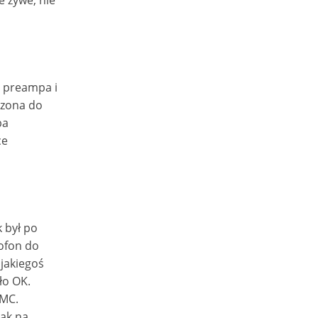
e żywe, nie
i preampa i
czona do
pa
ce
 był po
mofon do
jakiegoś
ło OK.
 MC.
Tak na