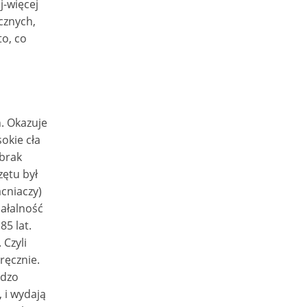
j-więcej
cznych,
to, co
h. Okazuje
okie cła
 brak
zętu był
cniaczy)
iałalność
85 lat.
Czyli
ręcznie.
rdzo
 i wydają