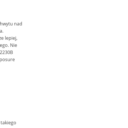
chwytu nad
a.
e lepiej,
nego. Nie
 2230B
xposure
.
 takiego