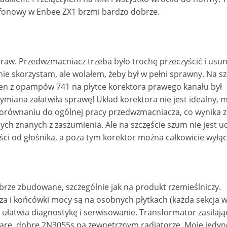
fonowy w Enbee ZX1 brzmi bardzo dobrze.
w. Przedwzmacniacz trzeba było trochę przeczyścić i usun
 nie skorzystam, ale wolałem, żeby był w pełni sprawny. Na sz
eden z opampów 741 na płytce korektora prawego kanału był
iana załatwiła sprawę! Układ korektora nie jest idealny, 
równaniu do ogólnej pracy przedwzmacniacza, co wynika z
h znanych z zaszumienia. Ale na szczęście szum nie jest uc
łości od głośnika, a poza tym korektor można całkowicie wyłąc
rze zbudowane, szczególnie jak na produkt rzemieślniczy.
a i końcówki mocy są na osobnych płytkach (każda sekcja 
 ułatwia diagnostykę i serwisowanie. Transformator zasilając
tare, dobre 2N3055s na zewnętrznym radiatorze. Moje jedyn