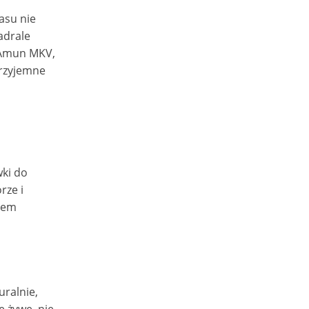
asu nie
adrale
 Amun MKV,
przyjemne
wki do
rze i
rem
uralnie,