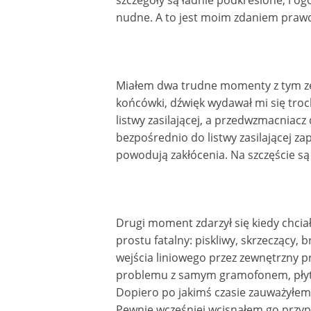
szczegóły są ładnie podkreślone, i o
nudne. A to jest moim zdaniem prawd
Miałem dwa trudne momenty z tym zes
końcówki, dźwięk wydawał mi się tro
listwy zasilającej, a przedwzmacniac
bezpośrednio do listwy zasilającej za
powodują zakłócenia. Na szczęście są
Drugi moment zdarzył się kiedy chcia
prostu fatalny: piskliwy, skrzeczący,
wejścia liniowego przez zewnętrzny 
problemu z samym gramofonem, płytą
Dopiero po jakimś czasie zauważyłem,
Pewnie wcześniej wcisnąłem go przyp