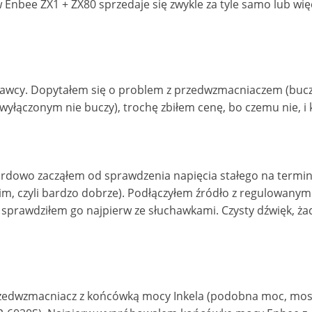
Enbee ZX1 + ZX80 sprzedaje się zwykle za tyle samo lub więce
dawcy. Dopytałem się o problem z przedwzmacniaczem (bucz
yłączonym nie buczy), trochę zbiłem cenę, bo czemu nie, i 
dardowo zacząłem od sprawdzenia napięcia stałego na termin
m, czyli bardzo dobrze). Podłączyłem źródło z regulowanym
 sprawdziłem go najpierw ze słuchawkami. Czysty dźwięk, ż
zedwzmacniacz z końcówką mocy Inkela (podobna moc, mos 