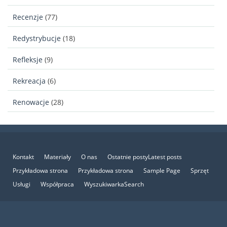
Recenzje
(77)
Redystrybucje
(18)
Refleksje
(9)
Rekreacja
(6)
Renowacje
(28)
Kontakt
Materiały
O nas
Ostatnie postyLatest posts
Przykładowa strona
Przykładowa strona
Sample Page
Sprzęt
Usługi
Współpraca
WyszukiwarkaSearch