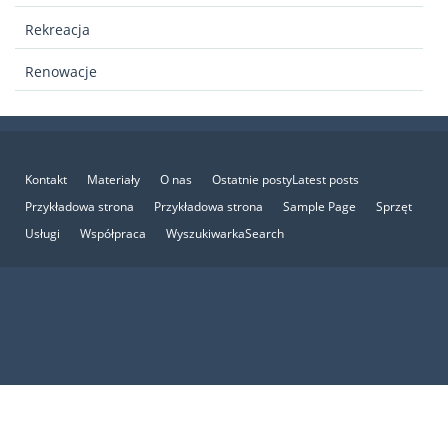
Rekreacja
Renowacje
Kontakt
Materiały
O nas
Ostatnie postyLatest posts
Przykładowa strona
Przykładowa strona
Sample Page
Sprzęt
Usługi
Współpraca
WyszukiwarkaSearch