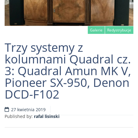
Galerie
Redystrybucje
Trzy systemy z
kolumnami Quadral cz.
3: Quadral Amun MK V,
Read more
Pioneer SX-950, Denon
DCD-F102
27 kwietnia 2019
Published by:
rafal lisinski